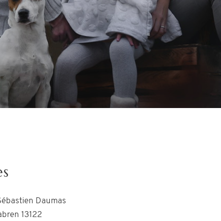
es
& Sébastien Daumas
abren 13122