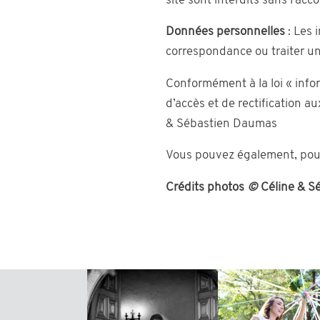
site sont interdits sans l’ac
Données personnelles
: Les 
correspondance ou traiter u
Conformément à la loi « info
d’accès et de rectification 
& Sébastien Daumas
Vous pouvez également, pour
Crédits photos
©
Céline & S