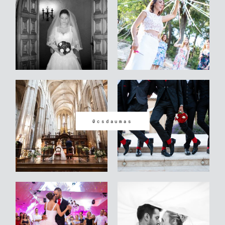
Contact
Site internet Geoffrey
Leduc
@csdaumas