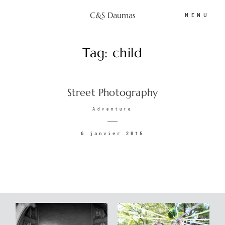
C&S Daumas
MENU
Tag: child
C&S Daumas
Street Photography
Portfolio
Adventure
Photobooth
6 janvier 2015
Tarifs
Espace client