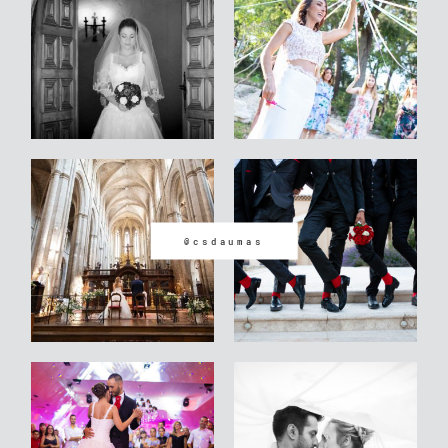
Contact
Site internet Geoffrey
Leduc
@csdaumas