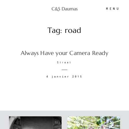
C&S Daumas
MENU
Tag: road
C&S Daumas
Always Have your Camera Ready
Portfolio
Street
Photobooth
4 janvier 2015
Tarifs
Espace client