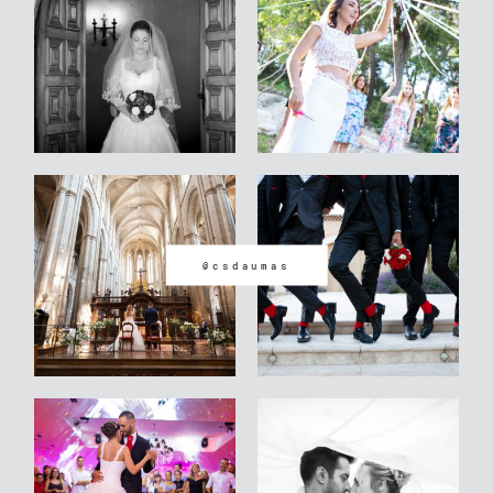
Contact
Site internet Geoffrey
Leduc
@csdaumas