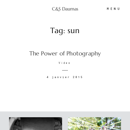
C&S Daumas
MENU
Tag: sun
C&S Daumas
The Power of Photography
Portfolio
Video
Photobooth
4 janvier 2015
Tarifs
Espace client